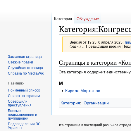
Категория
Обсуждение
Категория
:
Конгрес
Версия от 19:25, 6 апреля 2025;
Три
(разн.) ← Предыдущая версия | Теку
Заглавная страница
Перейти
Перейти
Страницы в категории «Ко
Свежие правки
к
к
Случайная страница
Эта категория содержит единственну
навигации
поиску
Справка по MediaWiki
М
Наёмники
Кирилл Мартынов
Поимённый список
Список по странам
Совершили
Категория
:
Организации
преступления
Боевые
подразделения и
группировки
Подразделения ВС
Эта страница в последний раз была отреда
Украины