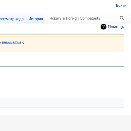
Войти
росмотр кода
История
Помощь
х инициатив
»)