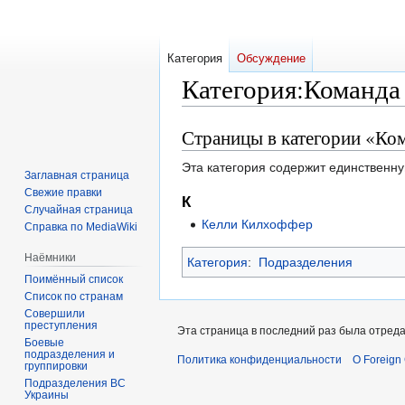
Категория
Обсуждение
Категория
:
Команда
Страницы в категории «Ко
Перейти
Перейти
к
к
Эта категория содержит единственну
навигации
поиску
Заглавная страница
Свежие правки
К
Случайная страница
Келли Килхоффер
Справка по MediaWiki
Наёмники
Категория
:
Подразделения
Поимённый список
Список по странам
Совершили
преступления
Эта страница в последний раз была отреда
Боевые
подразделения и
Политика конфиденциальности
О Foreign
группировки
Подразделения ВС
Украины