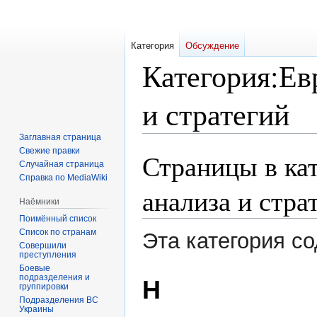
Категория
Обсуждение
Категория
:
Ев
и стратегий
Заглавная страница
Свежие правки
Страницы в ка
Перейти
Перейти
Случайная страница
к
к
Справка по MediaWiki
навигации
поиску
анализа и стра
Наёмники
Поимённый список
Список по странам
Эта категория с
Совершили
преступления
Боевые
подразделения и
Н
группировки
Подразделения ВС
Украины