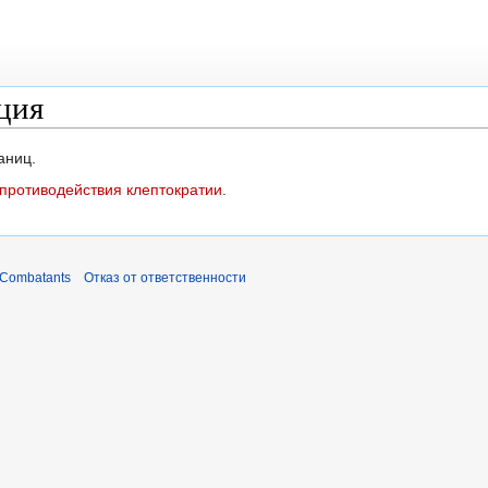
ция
аниц.
 противодействия клептократии
.
 Combatants
Отказ от ответственности