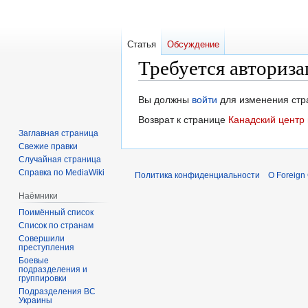
Статья
Обсуждение
Требуется авториза
Перейти
Перейти
Вы должны
войти
для изменения стр
к
к
Возврат к странице
Канадский центр
навигации
поиску
Заглавная страница
Свежие правки
Случайная страница
Справка по MediaWiki
Политика конфиденциальности
О Foreign
Наёмники
Поимённый список
Список по странам
Совершили
преступления
Боевые
подразделения и
группировки
Подразделения ВС
Украины