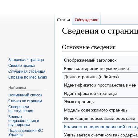
Статья
Обсуждение
Сведения о страни
Основные сведения
Перейти
Перейти
к
к
навигации
поиску
Заглавная страница
Отображаемый заголовок
Свежие правки
Ключ сортировки по умолчанию
Случайная страница
Длина страницы (в байтах)
Справка по MediaWiki
Идентификатор пространства имён
Наёмники
Идентификатор страницы
Поимённый список
Список по странам
Язык страницы
Совершили
Модель содержимого страницы
преступления
Боевые
Индексация поисковыми роботами
подразделения и
группировки
Количество перенаправлений на эт
Подразделения ВС
Украины
Учитывается счётчиком как содерж