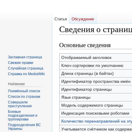
Статья
Обсуждение
Сведения о страни
Основные сведения
Перейти
Перейти
к
к
навигации
поиску
Заглавная страница
Отображаемый заголовок
Свежие правки
Ключ сортировки по умолчанию
Случайная страница
Длина страницы (в байтах)
Справка по MediaWiki
Идентификатор пространства имён
Наёмники
Идентификатор страницы
Поимённый список
Список по странам
Язык страницы
Совершили
Модель содержимого страницы
преступления
Боевые
Индексация поисковыми роботами
подразделения и
группировки
Количество перенаправлений на эт
Подразделения ВС
Украины
Учитывается счётчиком как содерж