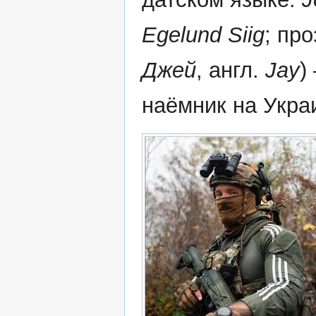
Egelund Siig
; пр
Джей
, англ.
Jay
)
наёмник на Укра