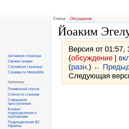
Статья
Обсуждение
Йоаким Эгел
Версия от 01:57,
(
обсуждение
|
вк
Заглавная страница
Свежие правки
(
разн.
)
← Предыд
Случайная страница
Справка по MediaWiki
Следующая верси
Наёмники
Поимённый список
Перейти
Перейти
Список по странам
к
к
Совершили
преступления
навигации
поиску
Боевые
подразделения и
группировки
Подразделения ВС
Украины