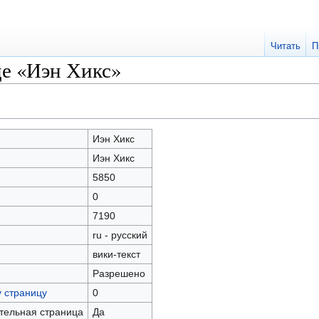
Читать
П
це «Иэн Хикс»
Иэн Хикс
Иэн Хикс
5850
0
7190
ru - русский
вики-текст
Разрешено
у страницу
0
ательная страница
Да