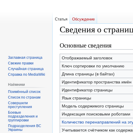
Статья
Обсуждение
Сведения о страни
Основные сведения
Перейти
Перейти
к
к
навигации
поиску
Заглавная страница
Отображаемый заголовок
Свежие правки
Ключ сортировки по умолчанию
Случайная страница
Длина страницы (в байтах)
Справка по MediaWiki
Идентификатор пространства имён
Наёмники
Идентификатор страницы
Поимённый список
Список по странам
Язык страницы
Совершили
Модель содержимого страницы
преступления
Боевые
Индексация поисковыми роботами
подразделения и
группировки
Количество перенаправлений на эт
Подразделения ВС
Украины
Учитывается счётчиком как содерж