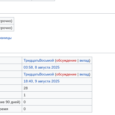
срочно)
срочно)
траницы
ТридцатьВосьмой
(
обсуждение
|
вклад
)
03:58, 8 августа 2025
ТридцатьВосьмой
(
обсуждение
|
вклад
)
18:40, 9 августа 2025
28
1
ние 90 дней)
0
время
0