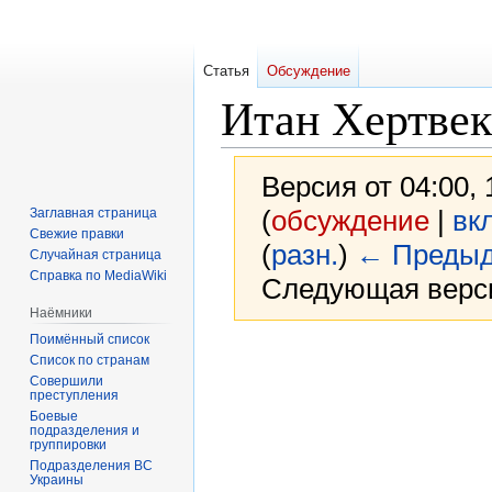
Статья
Обсуждение
Итан Хертвек
Версия от 04:00,
(
обсуждение
|
вк
Заглавная страница
Свежие правки
(
разн.
)
← Предыд
Случайная страница
Справка по MediaWiki
Следующая верси
Наёмники
Поимённый список
Перейти
Перейти
Список по странам
к
к
Совершили
преступления
навигации
поиску
Боевые
подразделения и
группировки
Подразделения ВС
Украины