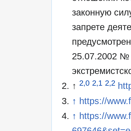
законную сил
запрете деят
предусмотрен
25.07.2002 №
экстремистск
2,0
2,1
2,2
↑
htt
↑
https://www
↑
https://www
697646&set=e