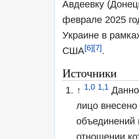
Авдеевку (Донец
феврале 2025 го
Украине в рамка
[6]
[7]
США
.
Источники
1,0
1,1
↑
Данно
лицо внесено
объединений 
отношении ко