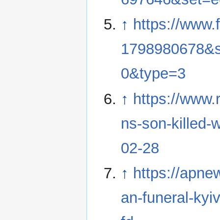
↑
https://www
1798980678&s
0&type=3
↑
https://www.
ns-son-killed-
02-28
↑
https://apne
an-funeral-k