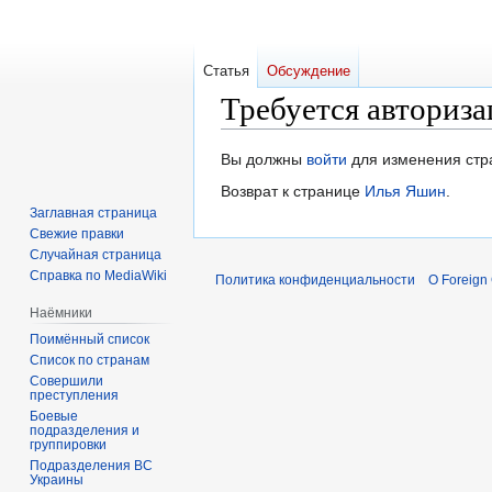
Статья
Обсуждение
Требуется авториза
Перейти
Перейти
Вы должны
войти
для изменения стр
к
к
Возврат к странице
Илья Яшин
.
навигации
поиску
Заглавная страница
Свежие правки
Случайная страница
Справка по MediaWiki
Политика конфиденциальности
О Foreign
Наёмники
Поимённый список
Список по странам
Совершили
преступления
Боевые
подразделения и
группировки
Подразделения ВС
Украины