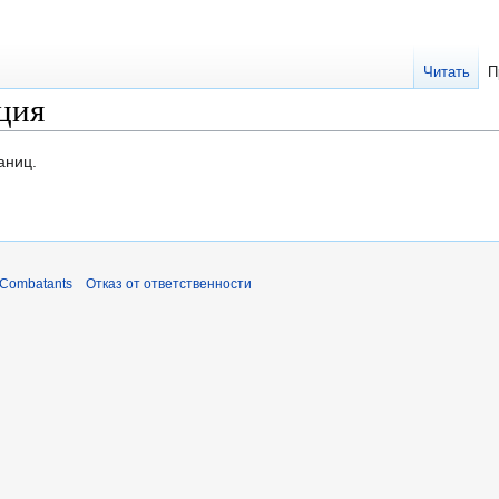
Читать
П
ция
аниц.
 Combatants
Отказ от ответственности