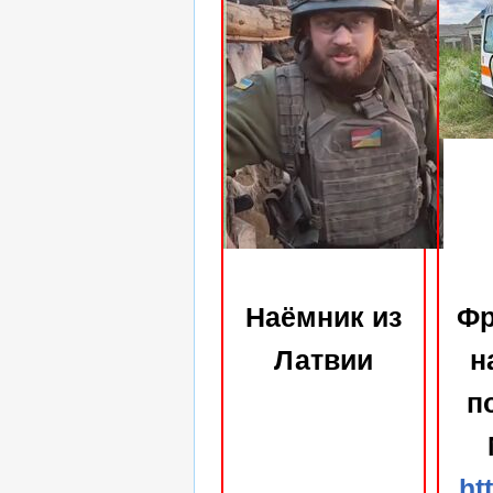
Наёмник из
Фр
Латвии
н
п
ht