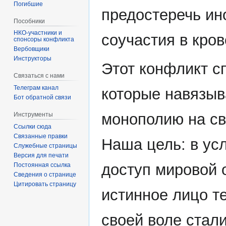
Погибшие
предостеречь ин
Пособники
соучастия в кро
спонсоры конфликта
‏‎Вербовщики
Инструкторы
Этот конфликт с
Связаться с нами
Телеграм канал
которые навязыв
Бот обратной связи
монополию на св
Инструменты
Ссылки сюда
Связанные правки
Наша цель: в ус
Служебные страницы
Версия для печати
доступ мировой 
Постоянная ссылка
Сведения о странице
Цитировать страницу
истинное лицо т
своей воле стал