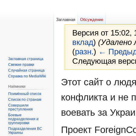
Заглавная
Обсуждение
Версия от 15:02,
вклад
)
(Удалено 
(
разн.
)
← Предыд
Следующая верси
Заглавная страница
Свежие правки
Случайная страница
Справка по MediaWiki
Перейти
Перейти
Этот сайт о людя
к
к
Наёмники
навигации
поиску
Поимённый список
конфликта и не 
Список по странам
Совершили
преступления
воевать за Украи
Боевые
подразделения и
группировки
Проект ForeignC
Подразделения ВС
Украины