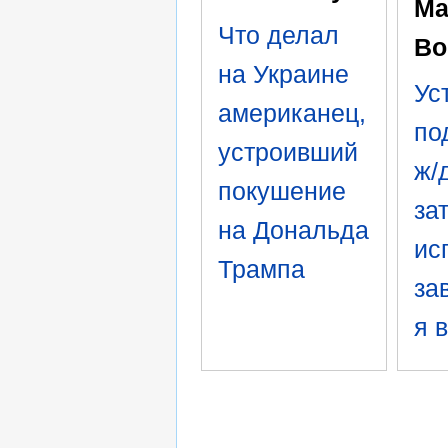
Ма
Что делал
Во
на Украине
Ус
американец,
по
устроивший
ж/
покушение
за
на Дональда
ис
Трампа
за
я 