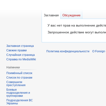
Заглавная
Обсуждение
Перейти
Перейти
У вас нет прав на выполнение дейс
к
к
Запрошенное действие могут выполн
навигации
поиску
Заглавная страница
Свежие правки
Политика конфиденциальности
О Foreign
Случайная страница
Справка по MediaWiki
Наёмники
Поимённый список
Список по странам
Совершили
преступления
Боевые
подразделения и
группировки
Подразделения ВС
Украины