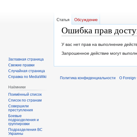
Статья
Обсуждение
Ошибка прав досту
Перейти
Перейти
У вас нет прав на выполнение дейс
к
к
Запрошенное действие могут выполн
навигации
поиску
Заглавная страница
Свежие правки
Случайная страница
Справка по MediaWiki
Политика конфиденциальности
О Foreign
Наёмники
Поимённый список
Список по странам
Совершили
преступления
Боевые
подразделения и
группировки
Подразделения ВС
Украины