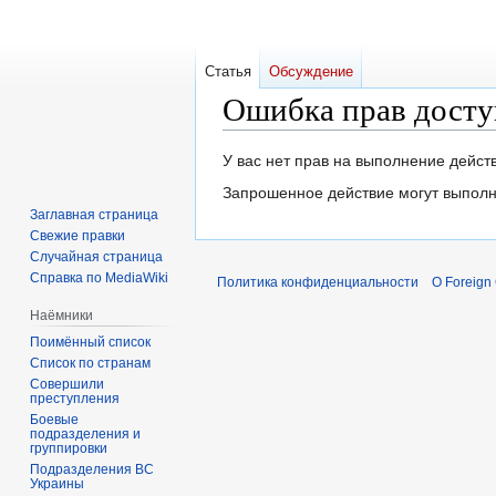
Статья
Обсуждение
Ошибка прав досту
Перейти
Перейти
У вас нет прав на выполнение дейс
к
к
Запрошенное действие могут выполн
навигации
поиску
Заглавная страница
Свежие правки
Случайная страница
Справка по MediaWiki
Политика конфиденциальности
О Foreign
Наёмники
Поимённый список
Список по странам
Совершили
преступления
Боевые
подразделения и
группировки
Подразделения ВС
Украины