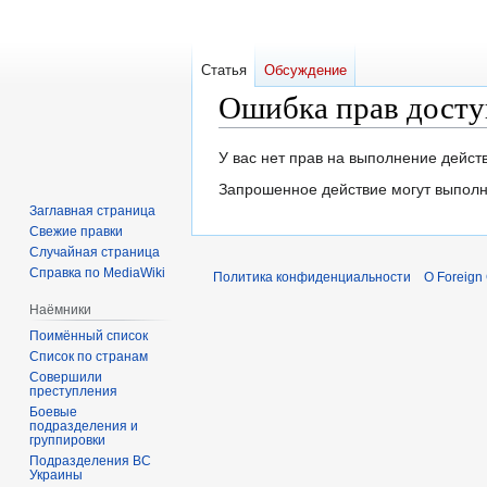
Статья
Обсуждение
Ошибка прав досту
Перейти
Перейти
У вас нет прав на выполнение дейс
к
к
Запрошенное действие могут выполн
навигации
поиску
Заглавная страница
Свежие правки
Случайная страница
Справка по MediaWiki
Политика конфиденциальности
О Foreign
Наёмники
Поимённый список
Список по странам
Совершили
преступления
Боевые
подразделения и
группировки
Подразделения ВС
Украины