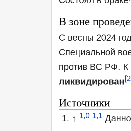
Состоял в браке
В зоне провед
С весны 2024 го
Специальной вое
против ВС РФ. К 
[2
ликвидирован
Источники
1,0
1,1
↑
Данно