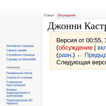
Статья
Обсуждение
Джонни Каст
Версия от 00:55,
(
обсуждение
|
вк
Заглавная страница
Свежие правки
(
разн.
)
← Предыд
Случайная страница
Справка по MediaWiki
Следующая верси
Наёмники
Поимённый список
Перейти
Перейти
Список по странам
к
к
Совершили
преступления
навигации
поиску
Боевые
подразделения и
группировки
Подразделения ВС
Украины