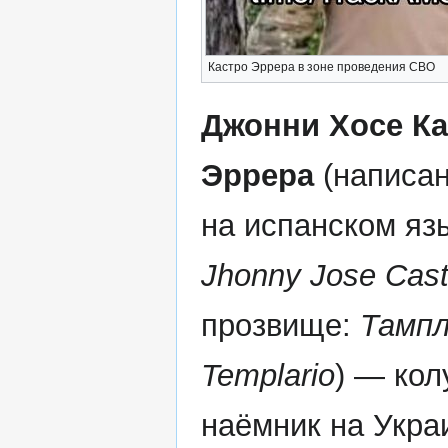
Кастро Эррера в зоне проведения СВО
Джонни Хосе Ка
Эррера
(написа
на испанском яз
Jhonny Jose Cast
прозвище:
Тамп
Templario
) — ко
наёмник на Укра