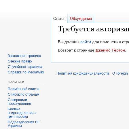
Статья
Обсуждение
Требуется авториза
Перейти
Перейти
Вы должны
войти
для изменения стр
к
к
Возврат к странице
Джеймс Тёртон
.
навигации
поиску
Заглавная страница
Свежие правки
Случайная страница
Справка по MediaWiki
Политика конфиденциальности
О Foreign
Наёмники
Поимённый список
Список по странам
Совершили
преступления
Боевые
подразделения и
группировки
Подразделения ВС
Украины