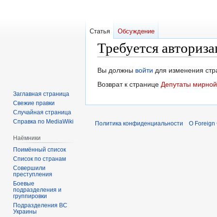
Статья
Обсуждение
Требуется авториза
Перейти
Перейти
Вы должны
войти
для изменения стр
к
к
Возврат к странице
Депутаты мирной
навигации
поиску
Заглавная страница
Свежие правки
Случайная страница
Справка по MediaWiki
Политика конфиденциальности
О Foreign
Наёмники
Поимённый список
Список по странам
Совершили
преступления
Боевые
подразделения и
группировки
Подразделения ВС
Украины