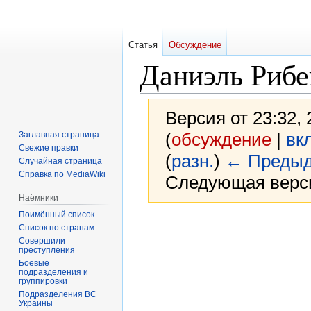
Статья
Обсуждение
Даниэль Рибе
Версия от 23:32,
(
обсуждение
|
вк
Заглавная страница
Свежие правки
(
разн.
)
← Предыд
Случайная страница
Справка по MediaWiki
Следующая верси
Наёмники
Поимённый список
Перейти
Перейти
Список по странам
к
к
Совершили
преступления
навигации
поиску
Боевые
подразделения и
группировки
Подразделения ВС
Украины