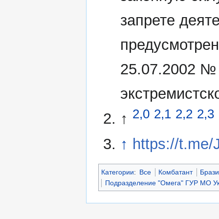
запрете деят
предусмотрен
25.07.2002 №
экстремистск
2,0
2,1
2,2
2,3
↑
↑
https://t.me
Категории
:
Все
Комбатант
Браз
Подразделение "Омега" ГУР МО У