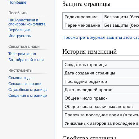
Защита страницы
Погибшие
Пособники
Редактирование
Без защиты (бес
спонсоры конфликта
Переименование
Без защиты (бес
‏‎Вербовщики
Инструкторы
Просмотреть журнал защиты этой с
Связаться с нами
История изменений
Телеграм канал
Бот обратной связи
Создатель страницы
Инструменты
Дата создания страницы
Ссылки сюда
Последний редактор
Связанные правки
Дата последней правки
Служебные страницы
Сведения о странице
Общее число правок
Общее число различных авторов
Правок за последнее время (в тече
Уникальных авторов за последнее 
Свойства страницы