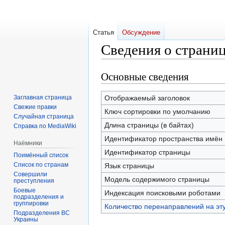
Статья
Обсуждение
Сведения о страни
Основные сведения
Перейти
Перейти
к
к
навигации
поиску
Заглавная страница
Отображаемый заголовок
Свежие правки
Ключ сортировки по умолчанию
Случайная страница
Длина страницы (в байтах)
Справка по MediaWiki
Идентификатор пространства имён
Наёмники
Идентификатор страницы
Поимённый список
Список по странам
Язык страницы
Совершили
Модель содержимого страницы
преступления
Боевые
Индексация поисковыми роботами
подразделения и
группировки
Количество перенаправлений на эт
Подразделения ВС
Украины