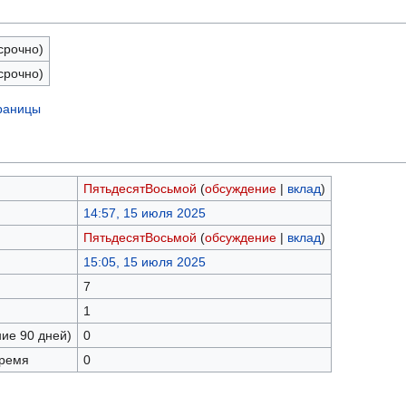
срочно)
срочно)
траницы
ПятьдесятВосьмой
(
обсуждение
|
вклад
)
14:57, 15 июля 2025
ПятьдесятВосьмой
(
обсуждение
|
вклад
)
15:05, 15 июля 2025
7
1
ние 90 дней)
0
время
0