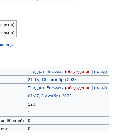
срочно)
срочно)
траницы
ТридцатьВосьмой
(
обсуждение
|
вклад
)
21:15, 16 сентября 2025
ТридцатьВосьмой
(
обсуждение
|
вклад
)
01:47, 6 октября 2025
120
1
ние 90 дней)
0
время
0