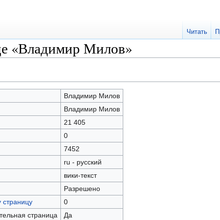
Читать
П
це «Владимир Милов»
Владимир Милов
Владимир Милов
21 405
0
7452
ru - русский
вики-текст
Разрешено
у страницу
0
ательная страница
Да