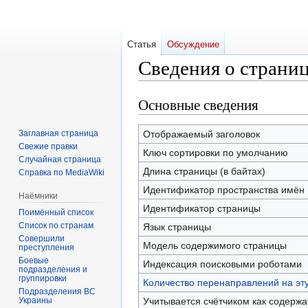
Статья
Обсуждение
Сведения о страни
Основные сведения
Перейти
Перейти
к
к
навигации
поиску
Заглавная страница
Отображаемый заголовок
Свежие правки
Ключ сортировки по умолчанию
Случайная страница
Длина страницы (в байтах)
Справка по MediaWiki
Идентификатор пространства имён
Наёмники
Идентификатор страницы
Поимённый список
Список по странам
Язык страницы
Совершили
Модель содержимого страницы
преступления
Боевые
Индексация поисковыми роботами
подразделения и
группировки
Количество перенаправлений на эт
Подразделения ВС
Украины
Учитывается счётчиком как содерж