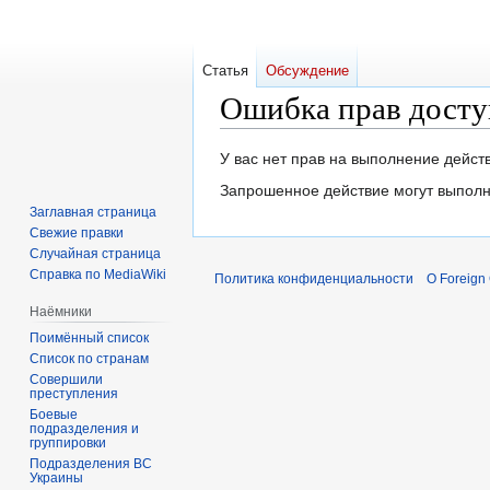
Статья
Обсуждение
Ошибка прав досту
Перейти
Перейти
У вас нет прав на выполнение дейс
к
к
Запрошенное действие могут выполн
навигации
поиску
Заглавная страница
Свежие правки
Случайная страница
Справка по MediaWiki
Политика конфиденциальности
О Foreign
Наёмники
Поимённый список
Список по странам
Совершили
преступления
Боевые
подразделения и
группировки
Подразделения ВС
Украины