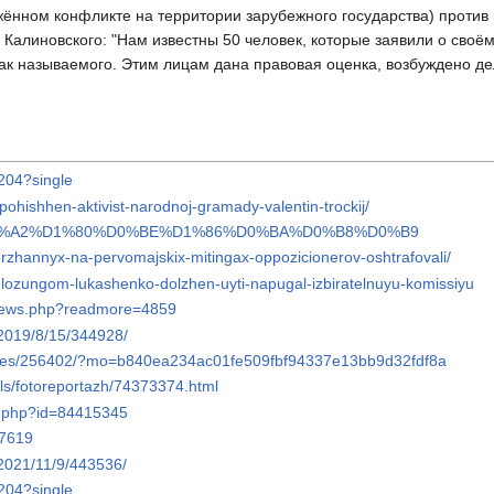
ужённом конфликте на территории зарубежного государства) против 
 Калиновского: "Нам известны 50 человек, которые заявили о своё
 так называемого. Этим лицам дана правовая оценка, возбуждено де
/204?single
pohishhen-aktivist-narodnoj-gramady-valentin-trockij/
/?s=%D0%A2%D1%80%D0%BE%D1%86%D0%BA%D0%B8%D0%B9
erzhannyx-na-pervomajskix-mitingax-oppozicionerov-oshtrafovali/
-s-lozungom-lukashenko-dolzhen-uyti-napugal-izbiratelnuyu-komissiyu
s/news.php?readmore=4859
s/2019/8/15/344928/
ticles/256402/?mo=b840ea234ac01fe509fbf94337e13bb9d32fdf8a
ils/fotoreportazh/74373374.html
cle.php?id=84415345
97619
/2021/11/9/443536/
/204?single