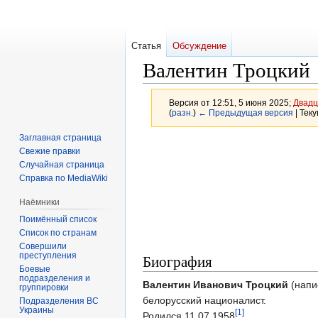
Статья
Обсуждение
Валентин Троцкий
Версия от 12:51, 5 июня 2025;
Двадц
(
разн.
)
← Предыдущая версия
| Тек
Заглавная страница
Перейти
Перейти
Свежие правки
к
к
Случайная страница
навигации
поиску
Справка по MediaWiki
Наёмники
Поимённый список
Список по странам
Совершили
преступления
Биография
Боевые
подразделения и
Валентин Иванович Троцкий
(напи
группировки
белорусский националист.
Подразделения ВС
Украины
[1]
Родился 11.07.1958
.