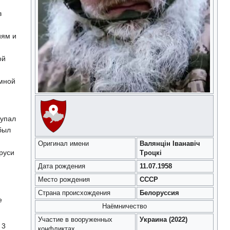
в
иям и
ой
омной
тупал
был
Оригинал имени
Валянцін Іванавіч
руси
Троцкі
Дата рождения
11.07.1958
Место рождения
СССР
Страна происхождения
Белоруссия
е
Наёмничество
Участие в вооруженных
Украина (2022)
 3
конфликтах