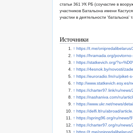
статьи 361 УК РБ (соучастие в воор
участников Батальона имени Кастуся
участии в деятельности 'батальона'
Источники
↑
https://t.me/onipredalibelarus
↑
https://hramada.org/povtorno-
↑
https://statkevich.org
↑
https://4esnok.by/novosti/zad
↑
https://euroradio.fm/ru/piket
↑
http://www.statkevich.esy.e
↑
https://charter97.link/ru/new
↑
https://nashaniva.com/ru/ar
↑
https://www.ukr.net/news/deta
↑
https://delfi.lt/ru/abroad/arti
↑
https://spring96.org/ru/news/
↑
https://charter97.org/ru/news
↑
https://t.me/onipredalibelarus