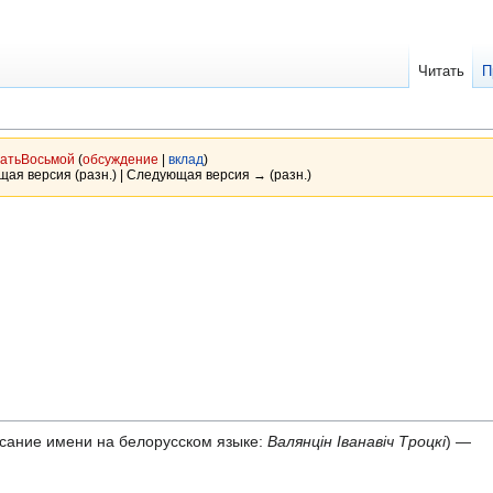
Читать
П
атьВосьмой
(
обсуждение
|
вклад
)
ущая версия (разн.) | Следующая версия → (разн.)
сание имени на белорусском языке:
Валянцін Іванавіч Троцкі
) —