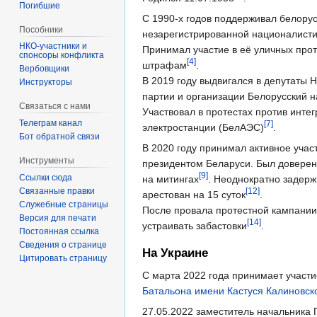
Погибшие
С 1990-х годов поддерживал белорус
Пособники
незарегистрированной националисти
Принимал участие в её уличных про
спонсоры конфликта
[4]
штрафам
.
‏‎Вербовщики
В 2019 году выдвигался в депутаты
Инструкторы
партии и организации Белорусский 
Связаться с нами
Участвовал в протестах против инте
Телеграм канал
[7]
электростанции (БелАЭС)
.
Бот обратной связи
В 2020 году принимал активное учас
Инструменты
президентом Беларуси. Был доверен
[9]
Ссылки сюда
на митингах
. Неоднократно задер
Связанные правки
[12]
арестован на 15 суток
.
Служебные страницы
После провала протестной кампании
Версия для печати
[14]
устраивать забастовки
.
Постоянная ссылка
Сведения о странице
На Украине
Цитировать страницу
С марта 2022 года принимает участи
Батальона имени Кастуся Калиновск
27.05.2022 заместитель начальника 