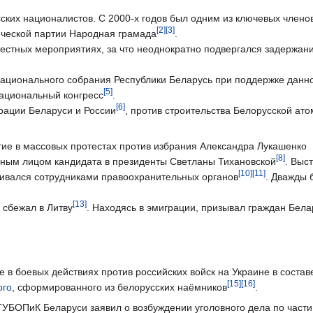
ских националистов. С 2000-х годов был одним из ключевых члено
[2]
[3]
ческой партии Народная грамада
.
тестных мероприятиях, за что неоднократно подвергался задержан
 Национального собрания Республики Беларусь при поддержке данн
[5]
национальный конгресс
.
[6]
грации Беларуси и России
, против строительства Белорусской ат
тие в массовых протестах против избрания Александра Лукашенко
[8]
ным лицом кандидата в президенты Светланы Тихановской
. Выс
[10]
[11]
живался сотрудниками правоохранительных органов
. Дважды 
[13]
 сбежал в Литву
. Находясь в эмиграции, призывал граждан Бела
е в боевых действиях против российских войск на Украине в состав
[15]
[16]
ого
, сформированного из белорусских наёмников
.
ГУБОПиК Беларуси заявил о возбуждении уголовного дела по части