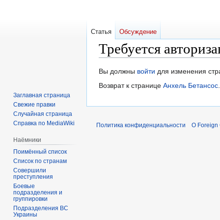
Статья
Обсуждение
Требуется авториза
Перейти
Перейти
Вы должны
войти
для изменения стр
к
к
Возврат к странице
Анхель Бетансос
.
навигации
поиску
Заглавная страница
Свежие правки
Случайная страница
Справка по MediaWiki
Политика конфиденциальности
О Foreign
Наёмники
Поимённый список
Список по странам
Совершили
преступления
Боевые
подразделения и
группировки
Подразделения ВС
Украины