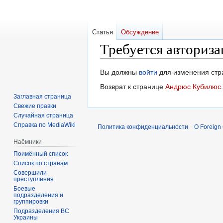
Статья
Обсуждение
Требуется авториза
Перейти
Перейти
Вы должны
войти
для изменения стр
к
к
Возврат к странице
Андрюс Кубилюс
.
навигации
поиску
Заглавная страница
Свежие правки
Случайная страница
Справка по MediaWiki
Политика конфиденциальности
О Foreign
Наёмники
Поимённый список
Список по странам
Совершили
преступления
Боевые
подразделения и
группировки
Подразделения ВС
Украины