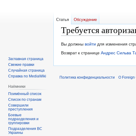
Статья
Обсуждение
Требуется авториза
Перейти
Перейти
Вы должны
войти
для изменения стр
к
к
Возврат к странице
Андрес Сильва Т
навигации
поиску
Заглавная страница
Свежие правки
Случайная страница
Справка по MediaWiki
Политика конфиденциальности
О Foreign
Наёмники
Поимённый список
Список по странам
Совершили
преступления
Боевые
подразделения и
группировки
Подразделения ВС
Украины