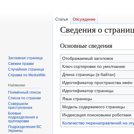
Статья
Обсуждение
Сведения о страни
Основные сведения
Перейти
Перейти
к
к
навигации
поиску
Заглавная страница
Отображаемый заголовок
Свежие правки
Ключ сортировки по умолчанию
Случайная страница
Длина страницы (в байтах)
Справка по MediaWiki
Идентификатор пространства имён
Наёмники
Идентификатор страницы
Поимённый список
Список по странам
Язык страницы
Совершили
Модель содержимого страницы
преступления
Боевые
Индексация поисковыми роботами
подразделения и
группировки
Количество перенаправлений на эт
Подразделения ВС
Украины