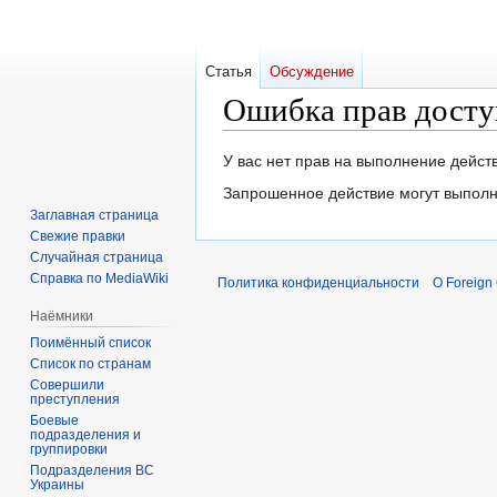
Статья
Обсуждение
Ошибка прав досту
Перейти
Перейти
У вас нет прав на выполнение дейс
к
к
Запрошенное действие могут выполн
навигации
поиску
Заглавная страница
Свежие правки
Случайная страница
Справка по MediaWiki
Политика конфиденциальности
О Foreign
Наёмники
Поимённый список
Список по странам
Совершили
преступления
Боевые
подразделения и
группировки
Подразделения ВС
Украины