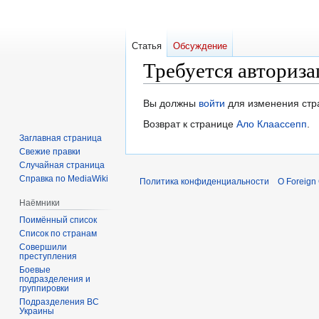
Статья
Обсуждение
Требуется авториза
Перейти
Перейти
Вы должны
войти
для изменения стр
к
к
Возврат к странице
Ало Клаассепп
.
навигации
поиску
Заглавная страница
Свежие правки
Случайная страница
Справка по MediaWiki
Политика конфиденциальности
О Foreign
Наёмники
Поимённый список
Список по странам
Совершили
преступления
Боевые
подразделения и
группировки
Подразделения ВС
Украины