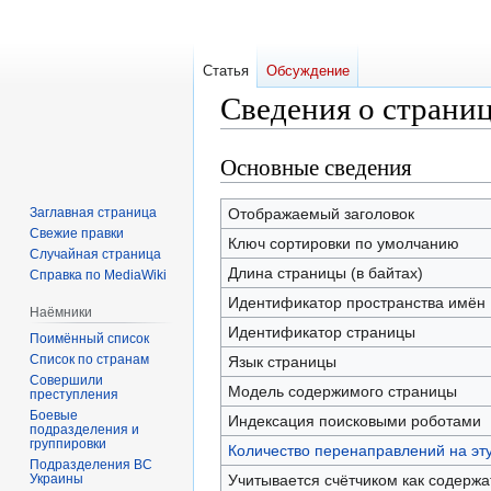
Статья
Обсуждение
Сведения о страни
Основные сведения
Перейти
Перейти
к
к
навигации
поиску
Заглавная страница
Отображаемый заголовок
Свежие правки
Ключ сортировки по умолчанию
Случайная страница
Длина страницы (в байтах)
Справка по MediaWiki
Идентификатор пространства имён
Наёмники
Идентификатор страницы
Поимённый список
Список по странам
Язык страницы
Совершили
Модель содержимого страницы
преступления
Боевые
Индексация поисковыми роботами
подразделения и
группировки
Количество перенаправлений на эт
Подразделения ВС
Украины
Учитывается счётчиком как содерж