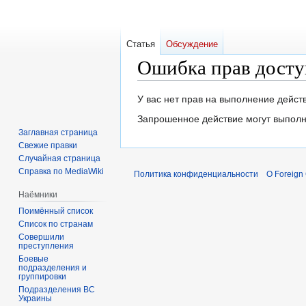
Статья
Обсуждение
Ошибка прав досту
Перейти
Перейти
У вас нет прав на выполнение дейс
к
к
Запрошенное действие могут выполн
навигации
поиску
Заглавная страница
Свежие правки
Случайная страница
Справка по MediaWiki
Политика конфиденциальности
О Foreign
Наёмники
Поимённый список
Список по странам
Совершили
преступления
Боевые
подразделения и
группировки
Подразделения ВС
Украины